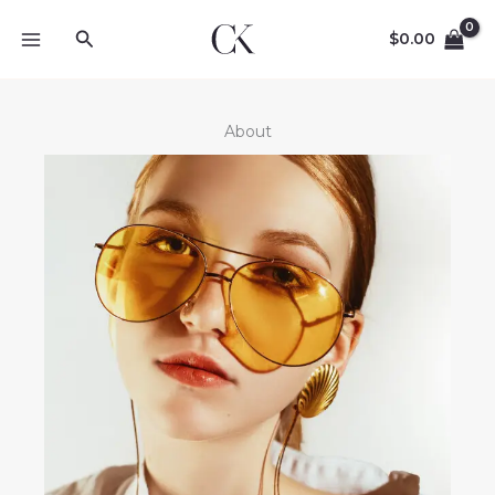
Zum
Suche
Inhalt
$
0.00
springen
About